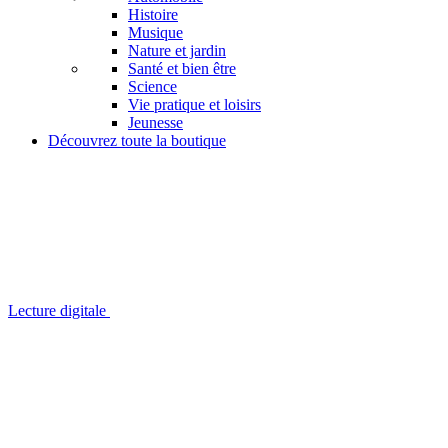
Histoire
Musique
Nature et jardin
Santé et bien être
Science
Vie pratique et loisirs
Jeunesse
Découvrez toute la boutique
Lecture digitale