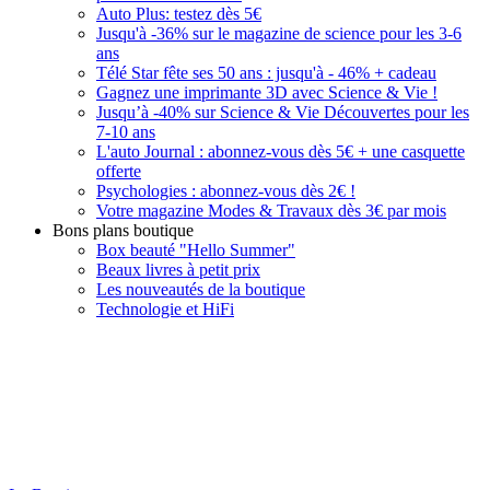
Auto Plus: testez dès 5€
Jusqu'à -36% sur le magazine de science pour les 3-6
ans
Télé Star fête ses 50 ans : jusqu'à - 46% + cadeau
Gagnez une imprimante 3D avec Science & Vie !
Jusqu’à -40% sur Science & Vie Découvertes pour les
7-10 ans
L'auto Journal : abonnez-vous dès 5€ + une casquette
offerte
Psychologies : abonnez-vous dès 2€ !
Votre magazine Modes & Travaux dès 3€ par mois
Bons plans boutique
Box beauté "Hello Summer"
Beaux livres à petit prix
Les nouveautés de la boutique
Technologie et HiFi