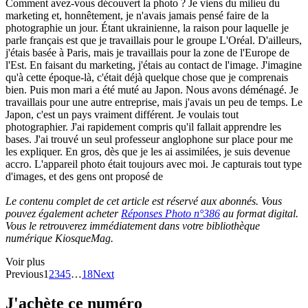
Comment avez-vous découvert la photo ? Je viens du milieu du
marketing et, honnêtement, je n'avais jamais pensé faire de la
photographie un jour. Étant ukrainienne, la raison pour laquelle je
parle français est que je travaillais pour le groupe L'Oréal. D'ailleurs,
j'étais basée à Paris, mais je travaillais pour la zone de l'Europe de
l'Est. En faisant du marketing, j'étais au contact de l'image. J'imagine
qu'à cette époque-là, c'était déjà quelque chose que je comprenais
bien. Puis mon mari a été muté au Japon. Nous avons déménagé. Je
travaillais pour une autre entreprise, mais j'avais un peu de temps. Le
Japon, c'est un pays vraiment différent. Je voulais tout
photographier. J'ai rapidement compris qu'il fallait apprendre les
bases. J'ai trouvé un seul professeur anglophone sur place pour me
les expliquer. En gros, dès que je les ai assimilées, je suis devenue
accro. L'appareil photo était toujours avec moi. Je capturais tout type
d'images, et des gens ont proposé de
Le contenu complet de cet article est réservé aux abonnés. Vous
pouvez également acheter
Réponses Photo n°386
au format digital.
Vous le retrouverez immédiatement dans votre bibliothèque
numérique KiosqueMag.
Voir plus
Previous
1
2
3
4
5
…
18
Next
J'achète ce numéro