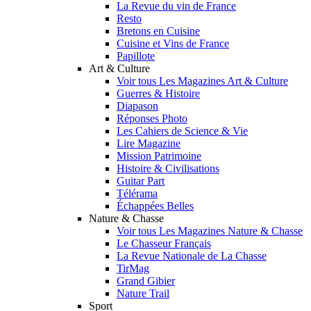
La Revue du vin de France
Resto
Bretons en Cuisine
Cuisine et Vins de France
Papillote
Art & Culture
Voir tous Les Magazines Art & Culture
Guerres & Histoire
Diapason
Réponses Photo
Les Cahiers de Science & Vie
Lire Magazine
Mission Patrimoine
Histoire & Civilisations
Guitar Part
Télérama
Échappées Belles
Nature & Chasse
Voir tous Les Magazines Nature & Chasse
Le Chasseur Français
La Revue Nationale de La Chasse
TirMag
Grand Gibier
Nature Trail
Sport