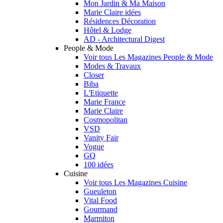
Mon Jardin & Ma Maison
Marie Claire idées
Résidences Décoration
Hôtel & Lodge
AD - Architectural Digest
People & Mode
Voir tous Les Magazines People & Mode
Modes & Travaux
Closer
Biba
L'Etiquette
Marie France
Marie Claire
Cosmopolitan
VSD
Vanity Fair
Vogue
GQ
100 idées
Cuisine
Voir tous Les Magazines Cuisine
Gueuleton
Vital Food
Gourmand
Marmiton