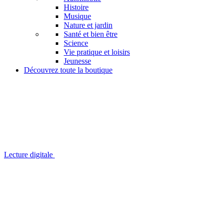
Histoire
Musique
Nature et jardin
Santé et bien être
Science
Vie pratique et loisirs
Jeunesse
Découvrez toute la boutique
Lecture digitale