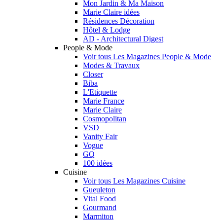
Mon Jardin & Ma Maison
Marie Claire idées
Résidences Décoration
Hôtel & Lodge
AD - Architectural Digest
People & Mode
Voir tous Les Magazines People & Mode
Modes & Travaux
Closer
Biba
L'Etiquette
Marie France
Marie Claire
Cosmopolitan
VSD
Vanity Fair
Vogue
GQ
100 idées
Cuisine
Voir tous Les Magazines Cuisine
Gueuleton
Vital Food
Gourmand
Marmiton