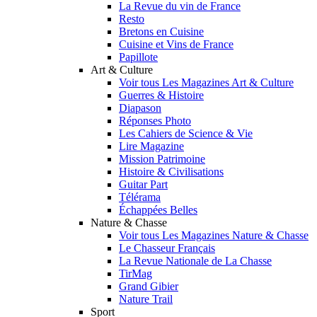
La Revue du vin de France
Resto
Bretons en Cuisine
Cuisine et Vins de France
Papillote
Art & Culture
Voir tous Les Magazines Art & Culture
Guerres & Histoire
Diapason
Réponses Photo
Les Cahiers de Science & Vie
Lire Magazine
Mission Patrimoine
Histoire & Civilisations
Guitar Part
Télérama
Échappées Belles
Nature & Chasse
Voir tous Les Magazines Nature & Chasse
Le Chasseur Français
La Revue Nationale de La Chasse
TirMag
Grand Gibier
Nature Trail
Sport