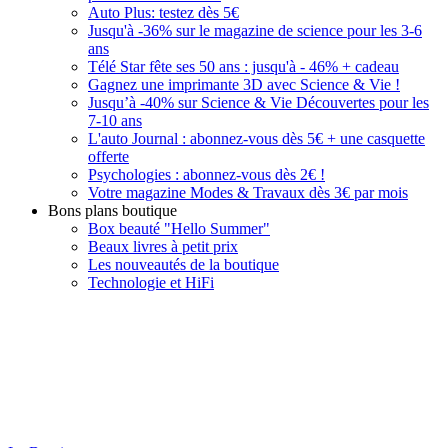
Auto Plus: testez dès 5€
Jusqu'à -36% sur le magazine de science pour les 3-6
ans
Télé Star fête ses 50 ans : jusqu'à - 46% + cadeau
Gagnez une imprimante 3D avec Science & Vie !
Jusqu’à -40% sur Science & Vie Découvertes pour les
7-10 ans
L'auto Journal : abonnez-vous dès 5€ + une casquette
offerte
Psychologies : abonnez-vous dès 2€ !
Votre magazine Modes & Travaux dès 3€ par mois
Bons plans boutique
Box beauté "Hello Summer"
Beaux livres à petit prix
Les nouveautés de la boutique
Technologie et HiFi