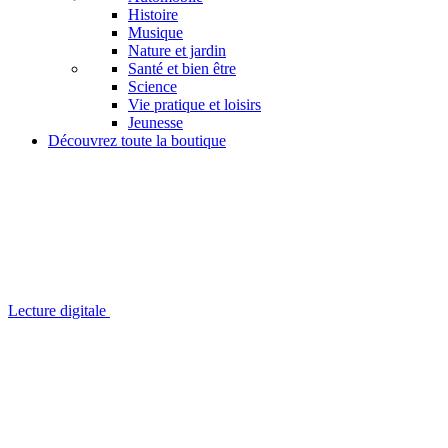
Histoire
Musique
Nature et jardin
Santé et bien être
Science
Vie pratique et loisirs
Jeunesse
Découvrez toute la boutique
Lecture digitale