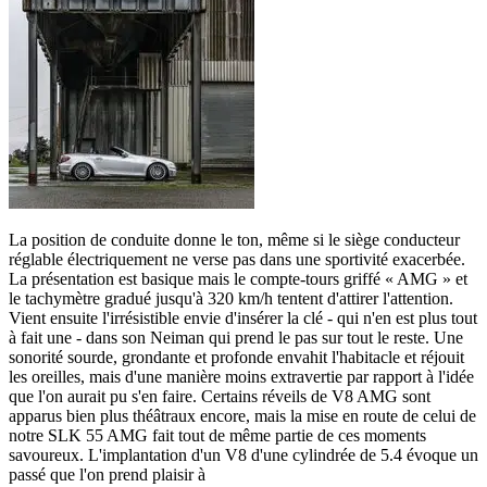
La position de conduite donne le ton, même si le siège conducteur
réglable électriquement ne verse pas dans une sportivité exacerbée.
La présentation est basique mais le compte-tours griffé « AMG » et
le tachymètre gradué jusqu'à 320 km/h tentent d'attirer l'attention.
Vient ensuite l'irrésistible envie d'insérer la clé - qui n'en est plus tout
à fait une - dans son Neiman qui prend le pas sur tout le reste. Une
sonorité sourde, grondante et profonde envahit l'habitacle et réjouit
les oreilles, mais d'une manière moins extravertie par rapport à l'idée
que l'on aurait pu s'en faire. Certains réveils de V8 AMG sont
apparus bien plus théâtraux encore, mais la mise en route de celui de
notre SLK 55 AMG fait tout de même partie de ces moments
savoureux. L'implantation d'un V8 d'une cylindrée de 5.4 évoque un
passé que l'on prend plaisir à