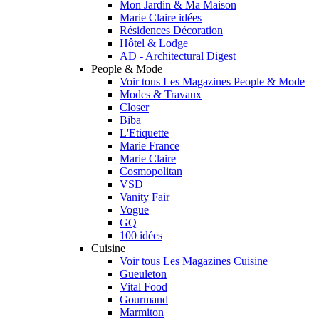
Mon Jardin & Ma Maison
Marie Claire idées
Résidences Décoration
Hôtel & Lodge
AD - Architectural Digest
People & Mode
Voir tous Les Magazines People & Mode
Modes & Travaux
Closer
Biba
L'Etiquette
Marie France
Marie Claire
Cosmopolitan
VSD
Vanity Fair
Vogue
GQ
100 idées
Cuisine
Voir tous Les Magazines Cuisine
Gueuleton
Vital Food
Gourmand
Marmiton