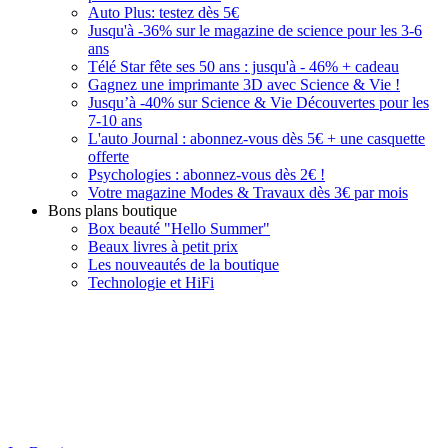
Auto Plus: testez dès 5€
Jusqu'à -36% sur le magazine de science pour les 3-6
ans
Télé Star fête ses 50 ans : jusqu'à - 46% + cadeau
Gagnez une imprimante 3D avec Science & Vie !
Jusqu’à -40% sur Science & Vie Découvertes pour les
7-10 ans
L'auto Journal : abonnez-vous dès 5€ + une casquette
offerte
Psychologies : abonnez-vous dès 2€ !
Votre magazine Modes & Travaux dès 3€ par mois
Bons plans boutique
Box beauté "Hello Summer"
Beaux livres à petit prix
Les nouveautés de la boutique
Technologie et HiFi