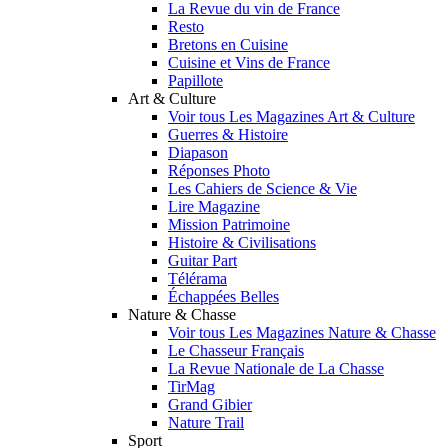
La Revue du vin de France
Resto
Bretons en Cuisine
Cuisine et Vins de France
Papillote
Art & Culture
Voir tous Les Magazines Art & Culture
Guerres & Histoire
Diapason
Réponses Photo
Les Cahiers de Science & Vie
Lire Magazine
Mission Patrimoine
Histoire & Civilisations
Guitar Part
Télérama
Échappées Belles
Nature & Chasse
Voir tous Les Magazines Nature & Chasse
Le Chasseur Français
La Revue Nationale de La Chasse
TirMag
Grand Gibier
Nature Trail
Sport