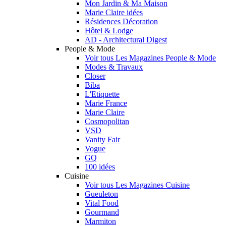
Mon Jardin & Ma Maison
Marie Claire idées
Résidences Décoration
Hôtel & Lodge
AD - Architectural Digest
People & Mode
Voir tous Les Magazines People & Mode
Modes & Travaux
Closer
Biba
L'Etiquette
Marie France
Marie Claire
Cosmopolitan
VSD
Vanity Fair
Vogue
GQ
100 idées
Cuisine
Voir tous Les Magazines Cuisine
Gueuleton
Vital Food
Gourmand
Marmiton