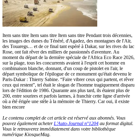
Item sans titre Item sans titre Item sans titre Pendant trois décennies,
les images des dunes du Ténéré, d'Agadez, des montagnes de l'Aïr,
des Touaregs… et de ce final tant espéré à Dakar, sur les rives du lac
Rose, ont fait rêver des milliers de passionnés d'aventure. Au
moment du départ de la dernière spéciale de l'Africa Eco Race 2026,
sur la plage, tous les concurrents avaient à l'esprit cet homme en
combinaison blanche, donnant, d'un coup de pistolet en l'air, le
départ symbolique de l'épilogue de ce monument qu'était devenu le
Paris-Dakar : Thierry Sabine. “Faire vibrer ceux qui partent, et rêver
ceux qui restent”, tel était le slogan de l'homme tragiquement disparu
lors de l'édition de 1986. Quarante ans plus tard, ils étaient plus de
200, entre sourires et parfois larmes, à franchir cette ligne d'arrivée
où a été érigée une stèle à la mémoire de Thierry. Car oui, il existe
bien encore
Le contenu complet de cet article est réservé aux abonnés. Vous
pouvez également acheter
L'Auto-Journal n°1204
au format digital.
Vous le retrouverez immédiatement dans votre bibliothèque
numérique KiosqueMag.