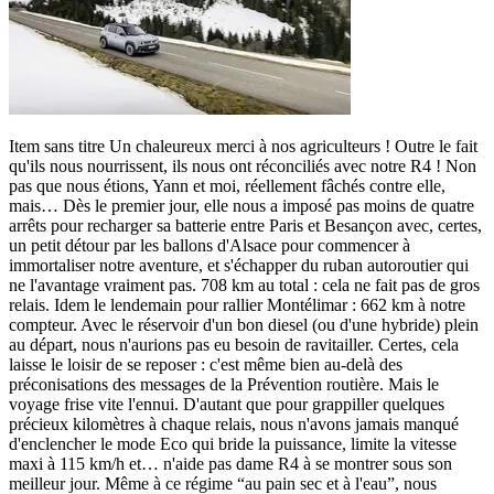
Item sans titre Un chaleureux merci à nos agriculteurs ! Outre le fait
qu'ils nous nourrissent, ils nous ont réconciliés avec notre R4 ! Non
pas que nous étions, Yann et moi, réellement fâchés contre elle,
mais… Dès le premier jour, elle nous a imposé pas moins de quatre
arrêts pour recharger sa batterie entre Paris et Besançon avec, certes,
un petit détour par les ballons d'Alsace pour commencer à
immortaliser notre aventure, et s'échapper du ruban autoroutier qui
ne l'avantage vraiment pas. 708 km au total : cela ne fait pas de gros
relais. Idem le lendemain pour rallier Montélimar : 662 km à notre
compteur. Avec le réservoir d'un bon diesel (ou d'une hybride) plein
au départ, nous n'aurions pas eu besoin de ravitailler. Certes, cela
laisse le loisir de se reposer : c'est même bien au-delà des
préconisations des messages de la Prévention routière. Mais le
voyage frise vite l'ennui. D'autant que pour grappiller quelques
précieux kilomètres à chaque relais, nous n'avons jamais manqué
d'enclencher le mode Eco qui bride la puissance, limite la vitesse
maxi à 115 km/h et… n'aide pas dame R4 à se montrer sous son
meilleur jour. Même à ce régime “au pain sec et à l'eau”, nous