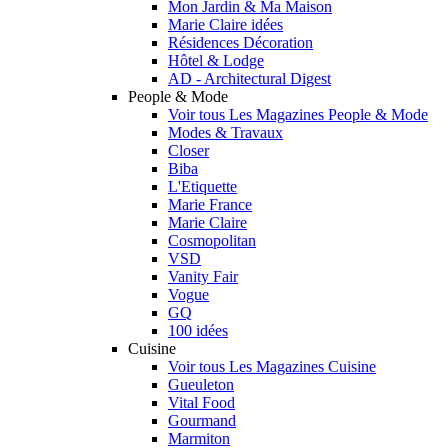
Mon Jardin & Ma Maison
Marie Claire idées
Résidences Décoration
Hôtel & Lodge
AD - Architectural Digest
People & Mode
Voir tous Les Magazines People & Mode
Modes & Travaux
Closer
Biba
L'Etiquette
Marie France
Marie Claire
Cosmopolitan
VSD
Vanity Fair
Vogue
GQ
100 idées
Cuisine
Voir tous Les Magazines Cuisine
Gueuleton
Vital Food
Gourmand
Marmiton