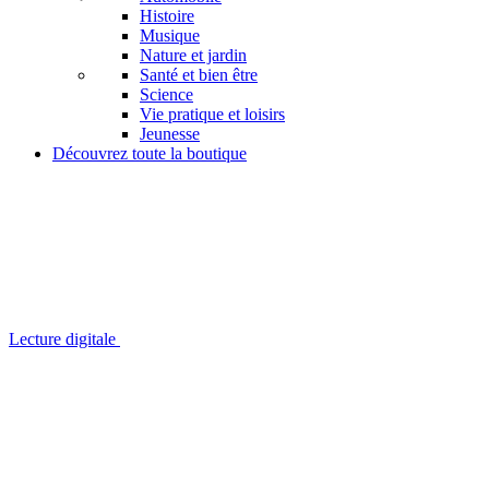
Histoire
Musique
Nature et jardin
Santé et bien être
Science
Vie pratique et loisirs
Jeunesse
Découvrez toute la boutique
Lecture digitale