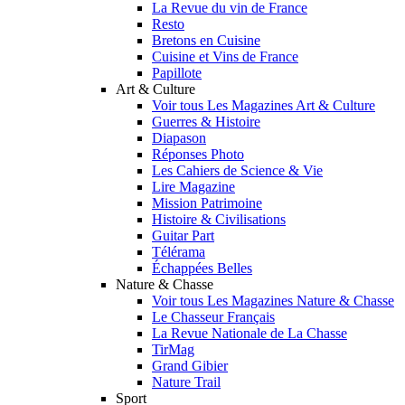
La Revue du vin de France
Resto
Bretons en Cuisine
Cuisine et Vins de France
Papillote
Art & Culture
Voir tous Les Magazines Art & Culture
Guerres & Histoire
Diapason
Réponses Photo
Les Cahiers de Science & Vie
Lire Magazine
Mission Patrimoine
Histoire & Civilisations
Guitar Part
Télérama
Échappées Belles
Nature & Chasse
Voir tous Les Magazines Nature & Chasse
Le Chasseur Français
La Revue Nationale de La Chasse
TirMag
Grand Gibier
Nature Trail
Sport