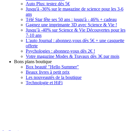
Auto Plus: testez dès 5€
Jusqu'à -36% sur le magazine de science pour les 3-6
ans
Télé Star fête ses 50 ans : jusqu'à - 46% + cadeau
Gagnez une imprimante 3D avec Science & Vie !
Jusqu’à -40% sur Science & Vie Découvertes pour les
7-10 ans
L'auto Journal : abonnez-vous dès 5€ + une casquette
offerte
Psychologies : abonnez-vous dès 2€ !
Votre magazine Modes & Travaux dès 3€ par mois
Bons plans boutique
Box beauté "Hello Summer"
Beaux livres à petit prix
Les nouveautés de la boutique
Technologie et HiFi