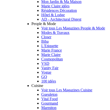
Mon Jardin & Ma Maison
Marie Claire idées
Résidences Décoration
Hôtel & Lodge
AD - Architectural Digest
People & Mode
Voir tous Les Magazines People & Mode
Modes & Travaux
Closer
Biba
L'Etiquette
Marie France
Marie Claire
Cosmopolitan
VSD
Vanity Fair
Vogue
GQ
100 idées
Cuisine
Voir tous Les Magazines Cuisine
Gueuleton
Vital Food
Gourmand
Marmiton