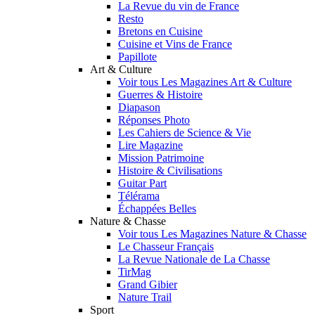
La Revue du vin de France
Resto
Bretons en Cuisine
Cuisine et Vins de France
Papillote
Art & Culture
Voir tous Les Magazines Art & Culture
Guerres & Histoire
Diapason
Réponses Photo
Les Cahiers de Science & Vie
Lire Magazine
Mission Patrimoine
Histoire & Civilisations
Guitar Part
Télérama
Échappées Belles
Nature & Chasse
Voir tous Les Magazines Nature & Chasse
Le Chasseur Français
La Revue Nationale de La Chasse
TirMag
Grand Gibier
Nature Trail
Sport