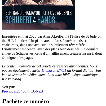
Enregistré en mai 2025 par Arne Akselberg à l'église de St Jude-on-
the-Hill, Londres. Un piano aux timbres feutrés, ronds et
chaleureux, dans une acoustique subtilement réverbérée.
L'instrument est centré, avec des plans bien dessinés. La dernière
année de Schubert est celle d'un jaillissement créateur insensé, dont
témoignent les pages
Le contenu complet de cet article est réservé aux abonnés. Vous
pouvez également acheter
Diapason n°751
au format digital. Vous
le retrouverez immédiatement dans votre bibliothèque numérique
KiosqueMag.
Voir plus
Previous
1
2
3
4
5
6
7
…
35
Next
J'achète ce numéro