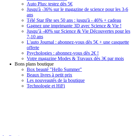
Auto Plus: testez dès 5€
Jusqu'à -36% sur le magazine de science pour les 3-6
ans
Télé Star fête ses 50 ans : jusqu'à - 46% + cadeau
Gagnez une imprimante 3D avec Science & Vie !
Jusqu’à -40% sur Science & Vie Découvertes pour les
7-10 ans
L'auto Journal : abonnez-vous dès 5€ + une casquette
offerte
Psychologies : abonnez-vous dès 2€ !
Votre magazine Modes & Travaux dès 3€ par mois
Bons plans boutique
Box beauté "Hello Summer"
Beaux livres à petit prix
Les nouveautés de la boutique
Technologie et HiFi