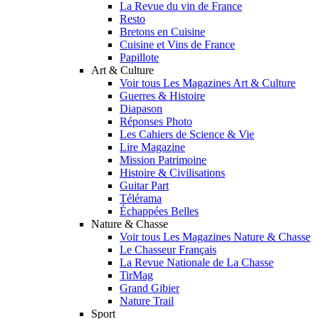
La Revue du vin de France
Resto
Bretons en Cuisine
Cuisine et Vins de France
Papillote
Art & Culture
Voir tous Les Magazines Art & Culture
Guerres & Histoire
Diapason
Réponses Photo
Les Cahiers de Science & Vie
Lire Magazine
Mission Patrimoine
Histoire & Civilisations
Guitar Part
Télérama
Échappées Belles
Nature & Chasse
Voir tous Les Magazines Nature & Chasse
Le Chasseur Français
La Revue Nationale de La Chasse
TirMag
Grand Gibier
Nature Trail
Sport