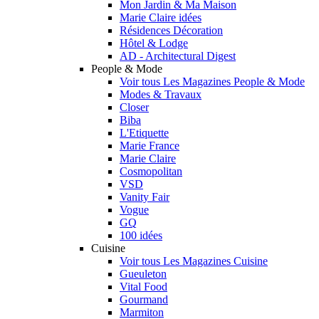
Mon Jardin & Ma Maison
Marie Claire idées
Résidences Décoration
Hôtel & Lodge
AD - Architectural Digest
People & Mode
Voir tous Les Magazines People & Mode
Modes & Travaux
Closer
Biba
L'Etiquette
Marie France
Marie Claire
Cosmopolitan
VSD
Vanity Fair
Vogue
GQ
100 idées
Cuisine
Voir tous Les Magazines Cuisine
Gueuleton
Vital Food
Gourmand
Marmiton