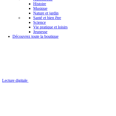
Histoire
Musique
Nature et jardin
Santé et bien être
Science
Vie pratique et loisirs
Jeunesse
Découvrez toute la boutique
Lecture digitale