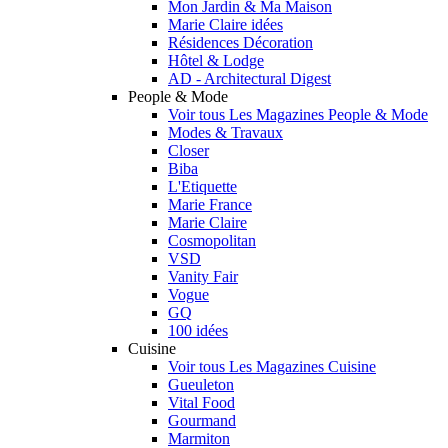
Mon Jardin & Ma Maison
Marie Claire idées
Résidences Décoration
Hôtel & Lodge
AD - Architectural Digest
People & Mode
Voir tous Les Magazines People & Mode
Modes & Travaux
Closer
Biba
L'Etiquette
Marie France
Marie Claire
Cosmopolitan
VSD
Vanity Fair
Vogue
GQ
100 idées
Cuisine
Voir tous Les Magazines Cuisine
Gueuleton
Vital Food
Gourmand
Marmiton