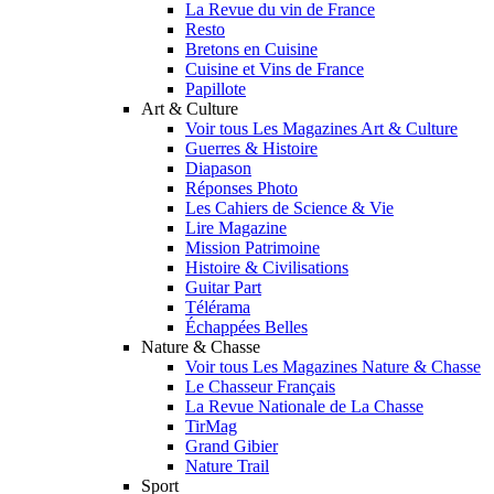
La Revue du vin de France
Resto
Bretons en Cuisine
Cuisine et Vins de France
Papillote
Art & Culture
Voir tous Les Magazines Art & Culture
Guerres & Histoire
Diapason
Réponses Photo
Les Cahiers de Science & Vie
Lire Magazine
Mission Patrimoine
Histoire & Civilisations
Guitar Part
Télérama
Échappées Belles
Nature & Chasse
Voir tous Les Magazines Nature & Chasse
Le Chasseur Français
La Revue Nationale de La Chasse
TirMag
Grand Gibier
Nature Trail
Sport