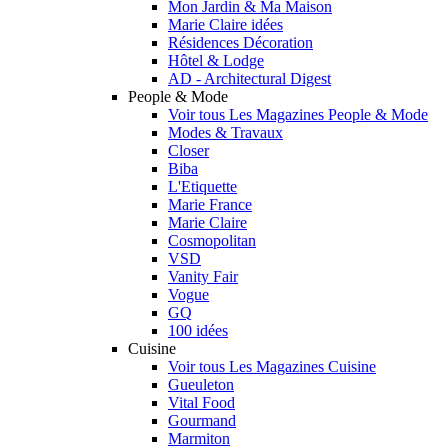
Mon Jardin & Ma Maison
Marie Claire idées
Résidences Décoration
Hôtel & Lodge
AD - Architectural Digest
People & Mode
Voir tous Les Magazines People & Mode
Modes & Travaux
Closer
Biba
L'Etiquette
Marie France
Marie Claire
Cosmopolitan
VSD
Vanity Fair
Vogue
GQ
100 idées
Cuisine
Voir tous Les Magazines Cuisine
Gueuleton
Vital Food
Gourmand
Marmiton