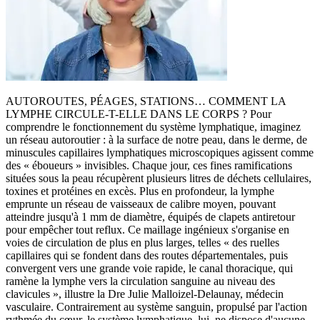
AUTOROUTES, PÉAGES, STATIONS… COMMENT LA
LYMPHE CIRCULE-T-ELLE DANS LE CORPS ? Pour
comprendre le fonctionnement du système lymphatique, imaginez
un réseau autoroutier : à la surface de notre peau, dans le derme, de
minuscules capillaires lymphatiques microscopiques agissent comme
des « éboueurs » invisibles. Chaque jour, ces fines ramifications
situées sous la peau récupèrent plusieurs litres de déchets cellulaires,
toxines et protéines en excès. Plus en profondeur, la lymphe
emprunte un réseau de vaisseaux de calibre moyen, pouvant
atteindre jusqu'à 1 mm de diamètre, équipés de clapets antiretour
pour empêcher tout reflux. Ce maillage ingénieux s'organise en
voies de circulation de plus en plus larges, telles « des ruelles
capillaires qui se fondent dans des routes départementales, puis
convergent vers une grande voie rapide, le canal thoracique, qui
ramène la lymphe vers la circulation sanguine au niveau des
clavicules », illustre la Dre Julie Malloizel-Delaunay, médecin
vasculaire. Contrairement au système sanguin, propulsé par l'action
rythmée du cœur, le système lymphatique, lui, ne dispose d'aucune