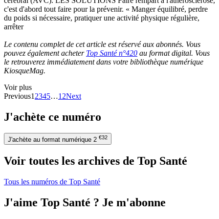
cérébral (AVC). LES SOLUTIONS Faire rempart à l'athérosclérose,
c'est d'abord tout faire pour la prévenir. « Manger équilibré, perdre
du poids si nécessaire, pratiquer une activité physique régulière,
arrêter
Le contenu complet de cet article est réservé aux abonnés. Vous
pouvez également acheter
Top Santé n°420
au format digital. Vous
le retrouverez immédiatement dans votre bibliothèque numérique
KiosqueMag.
Voir plus
Previous
1
2
3
4
5
…
12
Next
J'achète ce numéro
€32
J'achète au format numérique
2
Voir toutes les archives de Top Santé
Tous les numéros de Top Santé
J'aime Top Santé ? Je m'abonne