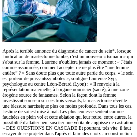
Après la terrible annonce du diagnostic de cancer du sein*, lorsque
l'indication de mastectomie tombe, c'est un nouveau « tsunami » qui
s'abat sur la femme. Laurène n'oubliera jamais ce moment : « J'étais
comme assommée, comment accepter de ne plus être “une femme
entière” ? » Sans doute plus que toute autre partie du corps, « le sein
est porteur de puissantssymboles », souligne Laurence Syp,
psychologue au centre Léon-Bérard (Lyon) : « Il renvoie à la
représentation maternelle, à l'organe nourricier (sacré), à une zone
érogène source de fantasmes. Selon la façon dont la femme
investissait son sein sur ces trois versants, la mastectomie réveille
une blessure narcissique plus ou moins profonde. Dans tous les cas,
l'estime de soi est mise à mal. Les plus jeunesse sentent comme
fauchées en plein vol et cette ablation qui leur retire, entre autres, la
possibilité d'allaiter peut susciter une véritable angoisse de castration.
» DES QUESTIONS EN CASCADE Et pourtant, très vite, il faut
essayer de se projeter dans l'après et faire des choix : reconstruction