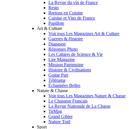
La Revue du vin de France
Resto
Bretons en Cuisine
Cuisine et Vins de France
Papillote
Art & Culture
Voir tous Les Magazines Art & Culture
Guerres & Histoire
Diapason
Réponses Photo
Les Cahiers de Science & Vie
Lire Magazine
Mission Patrimoine
Histoire & Civilisations
Guitar Part
Télérama
Échappées Belles
Nature & Chasse
Voir tous Les Magazines Nature & Chasse
Le Chasseur Français
La Revue Nationale de La Chasse
TirMag
Grand Gibier
Nature Trail
Sport