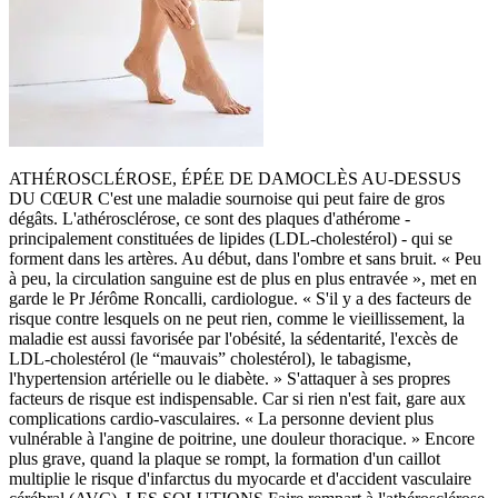
ATHÉROSCLÉROSE, ÉPÉE DE DAMOCLÈS AU-DESSUS
DU CŒUR C'est une maladie sournoise qui peut faire de gros
dégâts. L'athérosclérose, ce sont des plaques d'athérome -
principalement constituées de lipides (LDL-cholestérol) - qui se
forment dans les artères. Au début, dans l'ombre et sans bruit. « Peu
à peu, la circulation sanguine est de plus en plus entravée », met en
garde le Pr Jérôme Roncalli, cardiologue. « S'il y a des facteurs de
risque contre lesquels on ne peut rien, comme le vieillissement, la
maladie est aussi favorisée par l'obésité, la sédentarité, l'excès de
LDL-cholestérol (le “mauvais” cholestérol), le tabagisme,
l'hypertension artérielle ou le diabète. » S'attaquer à ses propres
facteurs de risque est indispensable. Car si rien n'est fait, gare aux
complications cardio-vasculaires. « La personne devient plus
vulnérable à l'angine de poitrine, une douleur thoracique. » Encore
plus grave, quand la plaque se rompt, la formation d'un caillot
multiplie le risque d'infarctus du myocarde et d'accident vasculaire