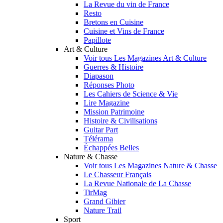
La Revue du vin de France
Resto
Bretons en Cuisine
Cuisine et Vins de France
Papillote
Art & Culture
Voir tous Les Magazines Art & Culture
Guerres & Histoire
Diapason
Réponses Photo
Les Cahiers de Science & Vie
Lire Magazine
Mission Patrimoine
Histoire & Civilisations
Guitar Part
Télérama
Échappées Belles
Nature & Chasse
Voir tous Les Magazines Nature & Chasse
Le Chasseur Français
La Revue Nationale de La Chasse
TirMag
Grand Gibier
Nature Trail
Sport