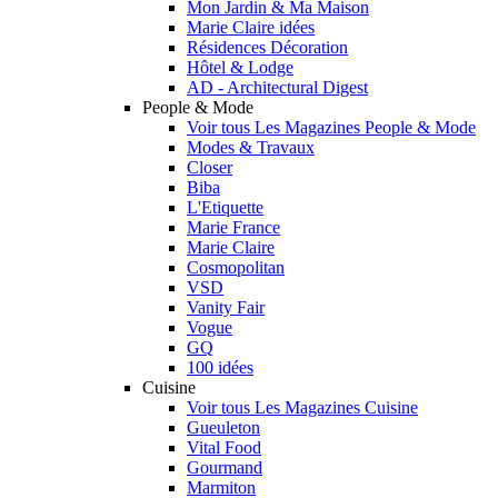
Mon Jardin & Ma Maison
Marie Claire idées
Résidences Décoration
Hôtel & Lodge
AD - Architectural Digest
People & Mode
Voir tous Les Magazines People & Mode
Modes & Travaux
Closer
Biba
L'Etiquette
Marie France
Marie Claire
Cosmopolitan
VSD
Vanity Fair
Vogue
GQ
100 idées
Cuisine
Voir tous Les Magazines Cuisine
Gueuleton
Vital Food
Gourmand
Marmiton