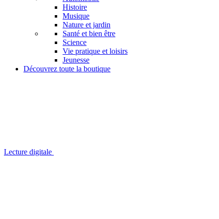
Histoire
Musique
Nature et jardin
Santé et bien être
Science
Vie pratique et loisirs
Jeunesse
Découvrez toute la boutique
Lecture digitale