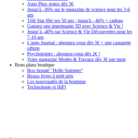
Auto Plus: testez dès 5€
Jusqu'à -36% sur le magazine de science pour les 3-6
ans
Télé Star fête ses 50 ans : jusqu'à - 46% + cadeau
Gagnez une imprimante 3D avec Science & Vie !
Jusqu’à -40% sur Science & Vie Découvertes pour les
7-10 ans
L'auto Journal : abonnez-vous dès 5€ + une casquette
offerte
Psychologies : abonnez-vous dès 2€ !
Votre magazine Modes & Travaux dès 3€ par mois
Bons plans boutique
Box beauté "Hello Summer"
Beaux livres à petit prix
Les nouveautés de la boutique
Technologie et HiFi