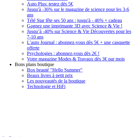
Auto Plus: testez dès 5€
Jusqu'à -36% sur le magazine de science pour les 3-6
ans
Télé Star fête ses 50 ans : jusqu'à - 46% + cadeau
Gagnez une imprimante 3D avec Science & Vie !
Jusqu’à -40% sur Science & Vie Découvertes pour les
7-10 ans
L'auto Journal : abonnez-vous dès 5€ + une casquette
offerte
Psychologies : abonnez-vous dès 2€ !
Votre magazine Modes & Travaux dès 3€ par mois
Bons plans boutique
Box beauté "Hello Summer"
Beaux livres à petit prix
Les nouveautés de la boutique
Technologie et HiFi