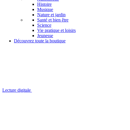
Histoire
Musique
Nature et jardin
Santé et bien être
Science
Vie pratique et loisirs
Jeunesse
Découvrez toute la boutique
Lecture digitale