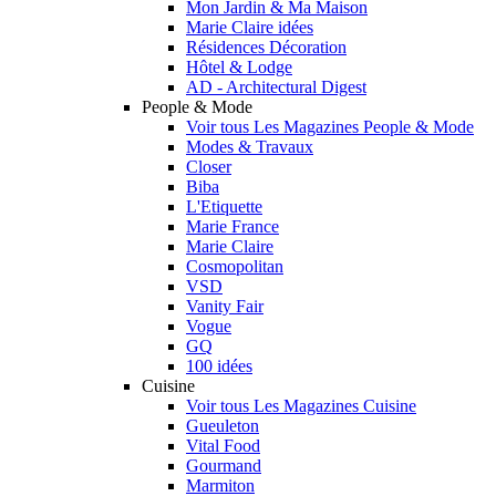
Mon Jardin & Ma Maison
Marie Claire idées
Résidences Décoration
Hôtel & Lodge
AD - Architectural Digest
People & Mode
Voir tous Les Magazines People & Mode
Modes & Travaux
Closer
Biba
L'Etiquette
Marie France
Marie Claire
Cosmopolitan
VSD
Vanity Fair
Vogue
GQ
100 idées
Cuisine
Voir tous Les Magazines Cuisine
Gueuleton
Vital Food
Gourmand
Marmiton