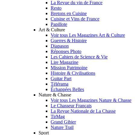
La Revue du vin de France
Resto
Bretons en Cuisine
Cuisine et Vins de France
Papillote
Art & Culture
Voir tous Les Magazines Art & Culture
Guerres & Histoire
Diapason
Réponses Photo
Les Cahiers de Science & Vie
Lire Magazine
Mission Patrimoine
Histoire & Civilisations
Guitar Part
Télérama
Échappées Belles
Nature & Chasse
Voir tous Les Magazines Nature & Chasse
Le Chasseur Français
La Revue Nationale de La Chasse
TirMag
Grand Gibier
Nature Trail
Sport