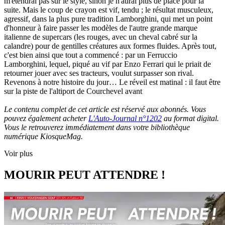
m'étendrai pas sur le style, sinon je n'aurai plus de place pour la
suite. Mais le coup de crayon est vif, tendu ; le résultat musculeux,
agressif, dans la plus pure tradition Lamborghini, qui met un point
d'honneur à faire passer les modèles de l'autre grande marque
italienne de supercars (les rouges, avec un cheval cabré sur la
calandre) pour de gentilles créatures aux formes fluides. Après tout,
c'est bien ainsi que tout a commencé : par un Ferruccio
Lamborghini, lequel, piqué au vif par Enzo Ferrari qui le priait de
retourner jouer avec ses tracteurs, voulut surpasser son rival.
Revenons à notre histoire du jour… Le réveil est matinal : il faut être
sur la piste de l'altiport de Courchevel avant
Le contenu complet de cet article est réservé aux abonnés. Vous
pouvez également acheter
L'Auto-Journal n°1202
au format digital.
Vous le retrouverez immédiatement dans votre bibliothèque
numérique KiosqueMag.
Voir plus
MOURIR PEUT ATTENDRE !