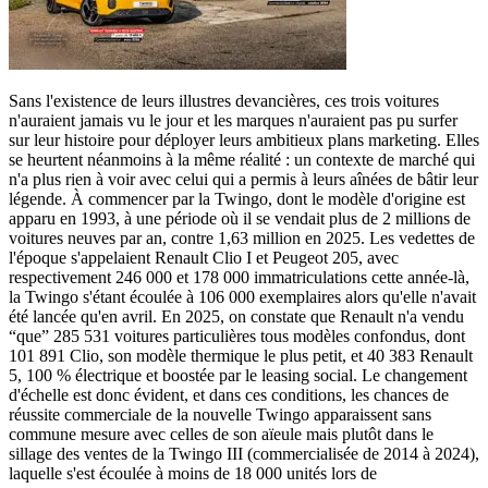
Sans l'existence de leurs illustres devancières, ces trois voitures
n'auraient jamais vu le jour et les marques n'auraient pas pu surfer
sur leur histoire pour déployer leurs ambitieux plans marketing. Elles
se heurtent néanmoins à la même réalité : un contexte de marché qui
n'a plus rien à voir avec celui qui a permis à leurs aînées de bâtir leur
légende. À commencer par la Twingo, dont le modèle d'origine est
apparu en 1993, à une période où il se vendait plus de 2 millions de
voitures neuves par an, contre 1,63 million en 2025. Les vedettes de
l'époque s'appelaient Renault Clio I et Peugeot 205, avec
respectivement 246 000 et 178 000 immatriculations cette année-là,
la Twingo s'étant écoulée à 106 000 exemplaires alors qu'elle n'avait
été lancée qu'en avril. En 2025, on constate que Renault n'a vendu
“que” 285 531 voitures particulières tous modèles confondus, dont
101 891 Clio, son modèle thermique le plus petit, et 40 383 Renault
5, 100 % électrique et boostée par le leasing social. Le changement
d'échelle est donc évident, et dans ces conditions, les chances de
réussite commerciale de la nouvelle Twingo apparaissent sans
commune mesure avec celles de son aïeule mais plutôt dans le
sillage des ventes de la Twingo III (commercialisée de 2014 à 2024),
laquelle s'est écoulée à moins de 18 000 unités lors de