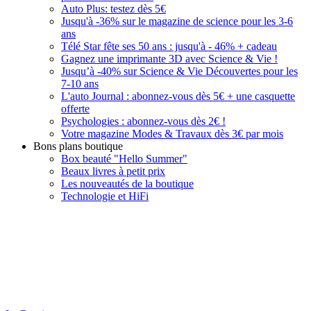
Auto Plus: testez dès 5€
Jusqu'à -36% sur le magazine de science pour les 3-6
ans
Télé Star fête ses 50 ans : jusqu'à - 46% + cadeau
Gagnez une imprimante 3D avec Science & Vie !
Jusqu’à -40% sur Science & Vie Découvertes pour les
7-10 ans
L'auto Journal : abonnez-vous dès 5€ + une casquette
offerte
Psychologies : abonnez-vous dès 2€ !
Votre magazine Modes & Travaux dès 3€ par mois
Bons plans boutique
Box beauté "Hello Summer"
Beaux livres à petit prix
Les nouveautés de la boutique
Technologie et HiFi