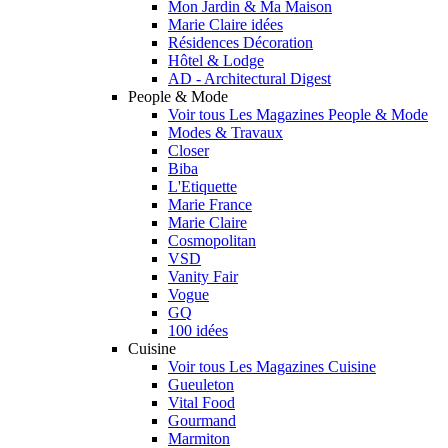
Mon Jardin & Ma Maison
Marie Claire idées
Résidences Décoration
Hôtel & Lodge
AD - Architectural Digest
People & Mode
Voir tous Les Magazines People & Mode
Modes & Travaux
Closer
Biba
L'Etiquette
Marie France
Marie Claire
Cosmopolitan
VSD
Vanity Fair
Vogue
GQ
100 idées
Cuisine
Voir tous Les Magazines Cuisine
Gueuleton
Vital Food
Gourmand
Marmiton