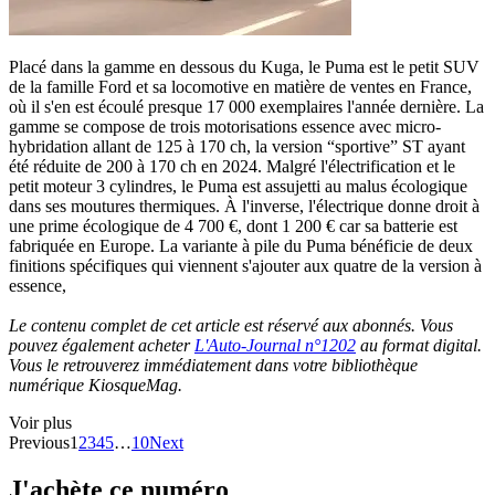
Placé dans la gamme en dessous du Kuga, le Puma est le petit SUV
de la famille Ford et sa locomotive en matière de ventes en France,
où il s'en est écoulé presque 17 000 exemplaires l'année dernière. La
gamme se compose de trois motorisations essence avec micro-
hybridation allant de 125 à 170 ch, la version “sportive” ST ayant
été réduite de 200 à 170 ch en 2024. Malgré l'électrification et le
petit moteur 3 cylindres, le Puma est assujetti au malus écologique
dans ses moutures thermiques. À l'inverse, l'électrique donne droit à
une prime écologique de 4 700 €, dont 1 200 € car sa batterie est
fabriquée en Europe. La variante à pile du Puma bénéficie de deux
finitions spécifiques qui viennent s'ajouter aux quatre de la version à
essence,
Le contenu complet de cet article est réservé aux abonnés. Vous
pouvez également acheter
L'Auto-Journal n°1202
au format digital.
Vous le retrouverez immédiatement dans votre bibliothèque
numérique KiosqueMag.
Voir plus
Previous
1
2
3
4
5
…
10
Next
J'achète ce numéro