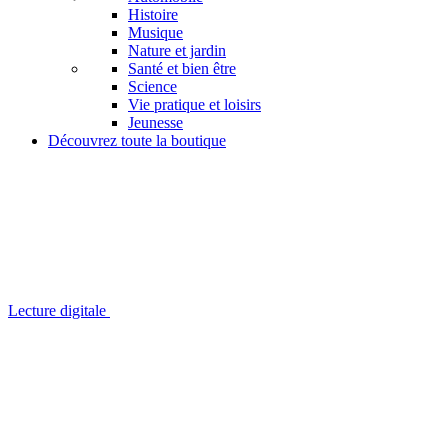
Histoire
Musique
Nature et jardin
Santé et bien être
Science
Vie pratique et loisirs
Jeunesse
Découvrez toute la boutique
Lecture digitale