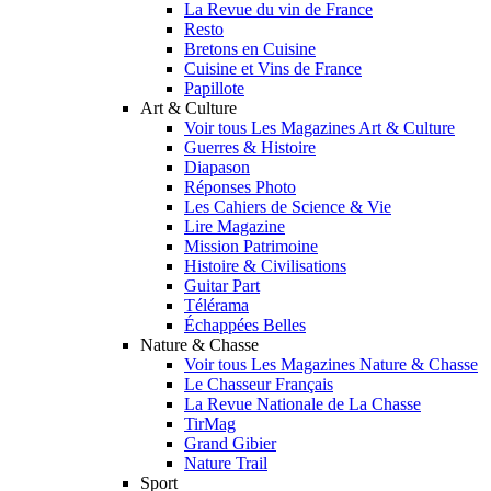
La Revue du vin de France
Resto
Bretons en Cuisine
Cuisine et Vins de France
Papillote
Art & Culture
Voir tous Les Magazines Art & Culture
Guerres & Histoire
Diapason
Réponses Photo
Les Cahiers de Science & Vie
Lire Magazine
Mission Patrimoine
Histoire & Civilisations
Guitar Part
Télérama
Échappées Belles
Nature & Chasse
Voir tous Les Magazines Nature & Chasse
Le Chasseur Français
La Revue Nationale de La Chasse
TirMag
Grand Gibier
Nature Trail
Sport