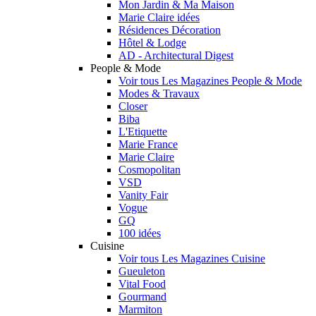
Mon Jardin & Ma Maison
Marie Claire idées
Résidences Décoration
Hôtel & Lodge
AD - Architectural Digest
People & Mode
Voir tous Les Magazines People & Mode
Modes & Travaux
Closer
Biba
L'Etiquette
Marie France
Marie Claire
Cosmopolitan
VSD
Vanity Fair
Vogue
GQ
100 idées
Cuisine
Voir tous Les Magazines Cuisine
Gueuleton
Vital Food
Gourmand
Marmiton