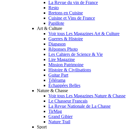
La Revue du vin de France
Resto
Bretons en Cuisine
Cuisine et Vins de France
Papillote
Art & Culture
Voir tous Les Magazines Art & Culture
Guerres & Histoire
Diapason
Réponses Photo
Les Cahiers de Science & Vie
Lire Magazine
Mission Patrimoine
Histoire & Civilisations
Guitar Part
Télérama
Échappées Belles
Nature & Chasse
Voir tous Les Magazines Nature & Chasse
Le Chasseur Français
La Revue Nationale de La Chasse
TirMag
Grand Gibier
Nature Trail
Sport