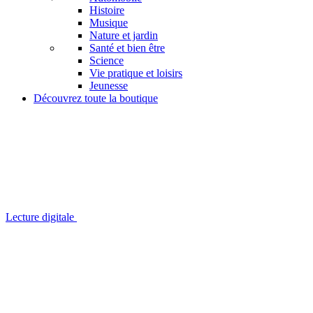
Histoire
Musique
Nature et jardin
Santé et bien être
Science
Vie pratique et loisirs
Jeunesse
Découvrez toute la boutique
Lecture digitale