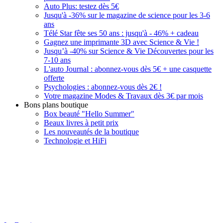
Auto Plus: testez dès 5€
Jusqu'à -36% sur le magazine de science pour les 3-6
ans
Télé Star fête ses 50 ans : jusqu'à - 46% + cadeau
Gagnez une imprimante 3D avec Science & Vie !
Jusqu’à -40% sur Science & Vie Découvertes pour les
7-10 ans
L'auto Journal : abonnez-vous dès 5€ + une casquette
offerte
Psychologies : abonnez-vous dès 2€ !
Votre magazine Modes & Travaux dès 3€ par mois
Bons plans boutique
Box beauté "Hello Summer"
Beaux livres à petit prix
Les nouveautés de la boutique
Technologie et HiFi