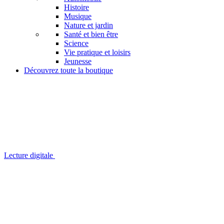
Histoire
Musique
Nature et jardin
Santé et bien être
Science
Vie pratique et loisirs
Jeunesse
Découvrez toute la boutique
Lecture digitale