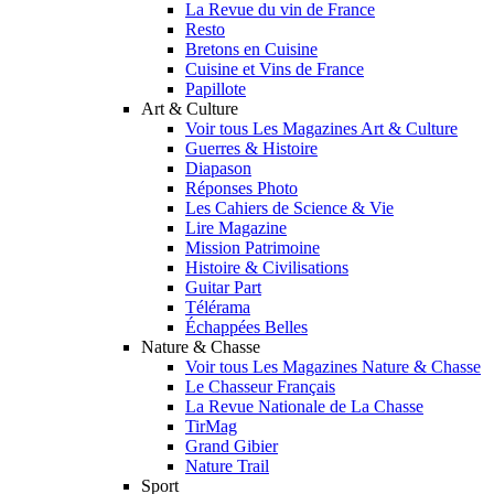
La Revue du vin de France
Resto
Bretons en Cuisine
Cuisine et Vins de France
Papillote
Art & Culture
Voir tous Les Magazines Art & Culture
Guerres & Histoire
Diapason
Réponses Photo
Les Cahiers de Science & Vie
Lire Magazine
Mission Patrimoine
Histoire & Civilisations
Guitar Part
Télérama
Échappées Belles
Nature & Chasse
Voir tous Les Magazines Nature & Chasse
Le Chasseur Français
La Revue Nationale de La Chasse
TirMag
Grand Gibier
Nature Trail
Sport