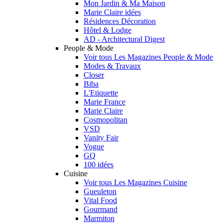
Mon Jardin & Ma Maison
Marie Claire idées
Résidences Décoration
Hôtel & Lodge
AD - Architectural Digest
People & Mode
Voir tous Les Magazines People & Mode
Modes & Travaux
Closer
Biba
L'Etiquette
Marie France
Marie Claire
Cosmopolitan
VSD
Vanity Fair
Vogue
GQ
100 idées
Cuisine
Voir tous Les Magazines Cuisine
Gueuleton
Vital Food
Gourmand
Marmiton