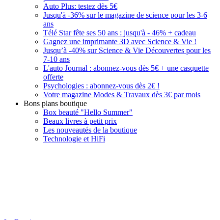
Auto Plus: testez dès 5€
Jusqu'à -36% sur le magazine de science pour les 3-6
ans
Télé Star fête ses 50 ans : jusqu'à - 46% + cadeau
Gagnez une imprimante 3D avec Science & Vie !
Jusqu’à -40% sur Science & Vie Découvertes pour les
7-10 ans
L'auto Journal : abonnez-vous dès 5€ + une casquette
offerte
Psychologies : abonnez-vous dès 2€ !
Votre magazine Modes & Travaux dès 3€ par mois
Bons plans boutique
Box beauté "Hello Summer"
Beaux livres à petit prix
Les nouveautés de la boutique
Technologie et HiFi