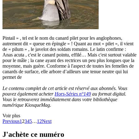
Pintail » , tel est le nom du canard pilet pour les anglophones,
autrement dit « queue en épingle » ! Quant au mot « pilet », il vient
de « pilum » , le javelot des soldats romains. Le latin confirme :
Anas acuta , c'est le canard pointu, effilé… Mais c'est surtout valable
pour le mâle ; la cane ayant des rectrices un peu plus longues que la
moyenne, mais guère. Conforme à l'aspect de toutes les femelles de
canards de surface, elle arbore d’ailleurs une tenue neutre qui lui
permet de
Le contenu complet de cet article est réservé aux abonnés. Vous
pouvez également acheter
Hors-Séries n°149
au format digital.
Vous le retrouverez immédiatement dans votre bibliothèque
numérique KiosqueMag.
Voir plus
Previous
1
2
3
4
5
…
12
Next
J'achète ce numéro