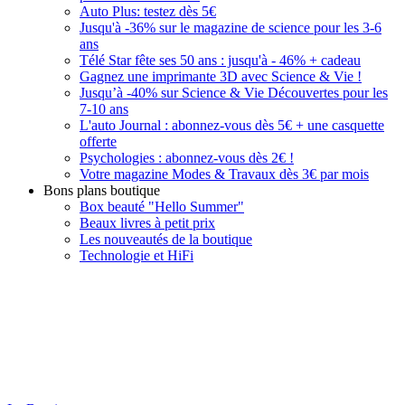
Auto Plus: testez dès 5€
Jusqu'à -36% sur le magazine de science pour les 3-6
ans
Télé Star fête ses 50 ans : jusqu'à - 46% + cadeau
Gagnez une imprimante 3D avec Science & Vie !
Jusqu’à -40% sur Science & Vie Découvertes pour les
7-10 ans
L'auto Journal : abonnez-vous dès 5€ + une casquette
offerte
Psychologies : abonnez-vous dès 2€ !
Votre magazine Modes & Travaux dès 3€ par mois
Bons plans boutique
Box beauté "Hello Summer"
Beaux livres à petit prix
Les nouveautés de la boutique
Technologie et HiFi