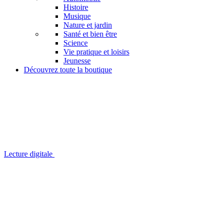
Histoire
Musique
Nature et jardin
Santé et bien être
Science
Vie pratique et loisirs
Jeunesse
Découvrez toute la boutique
Lecture digitale