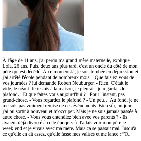
À l'âge de 11 ans, j'ai perdu ma grand-mère maternelle, explique
Lola, 26 ans. Puis, deux ans plus tard, c'est un oncle du côté de mon
père qui est décédé. À ce moment-là, je suis tombée en dépression et
j'ai arrêté l'école pendant de nombreux mois. - Que faisiez-vous de
vos journées ? lui demande Robert Neuburger. - Rien. C'était le
vide, le néant. Je restais à la maison, je pleurais, je regardais le
plafond. - Et que faites-vous aujourd'hui ? - Pour l'instant, pas
grand-chose. - Vous regardez le plafond ? - Un peu… Au fond, je ne
me suis pas vraiment remise de ces événements. Bien sûr, un jour,
j'ai pu sortir à nouveau et m'occuper. Mais je ne suis jamais passée à
autre chose. - Vous vous entendiez bien avec vos parents ? - Ils
avaient déjà divorcé à cette époque-là. J'allais voir mon père le
week-end et je vivais avec ma mère. Mais ça se passait mal. Jusqu'à
ce qu'elle en ait assez, qu'elle fasse mes valises et me lance : “Tu