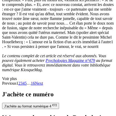
te comprends plus. » Et, avec ce nouveau constat, arrivent les doutes
: est-ce que j'aime vraiment - toujours - ce partenaire qui me semble
étranger ? Il est vrai qu'au début, tout semble évident. Nous avons
trouvé notre âme sœur, notre flamme jumelle, capable de tout savoir
de nous ; au point de savoir pour nous… Cet élan porte le doux nom
de fusion, signe de notre recherche inépuisable du « Même » depuis
que nous avons quitté l'utérus maternel. Mais (spoiler alert spécial
Saint-Valentin) cela ne dure pas. Comme le dit le pessimiste Michel
Houellebecq : « L'amour est la fiction d'un accès immédiat à l'autre1
. » Si vous persistez à penser que l'amour, le vrai, se nourrit
Le contenu complet de cet article est réservé aux abonnés. Vous
pouvez également acheter
Psychologies Magazine n°479
au format
digital. Vous le retrouverez immédiatement dans votre bibliothèque
numérique KiosqueMag.
Voir plus
Previous
1
2
3
4
5
…
16
Next
J'achète ce numéro
€72
J'achète au format numérique
4