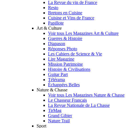
La Revue du vin de France
Resto
Bretons en Cuisine
Cuisine et Vins de France
Papillote
Art & Culture
Voir tous Les Magazines Art & Culture
Guerres & Histoire
Diapason
Réponses Photo
Les Cahiers de Science & Vie
Lire Magazine
Mission Patrimoine
Histoire & Civilisations
Guitar Part
Télérama
Échappées Belles
Nature & Chasse
Voir tous Les Magazines Nature & Chasse
Le Chasseur Français
La Revue Nationale de La Chasse
TirMag
Grand Gibier
Nature Trail
Sport