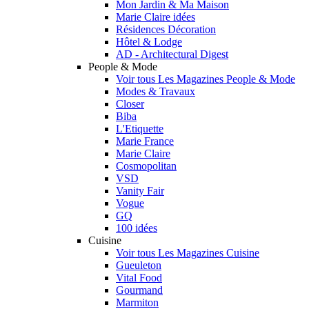
Mon Jardin & Ma Maison
Marie Claire idées
Résidences Décoration
Hôtel & Lodge
AD - Architectural Digest
People & Mode
Voir tous Les Magazines People & Mode
Modes & Travaux
Closer
Biba
L'Etiquette
Marie France
Marie Claire
Cosmopolitan
VSD
Vanity Fair
Vogue
GQ
100 idées
Cuisine
Voir tous Les Magazines Cuisine
Gueuleton
Vital Food
Gourmand
Marmiton