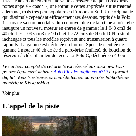
1981. Elle arbore en effet une seule carrosserie de petit break trois
portes appelé « coach », une formule certes appréciée sur le marché
allemand, mais très peu populaire en Europe du Sud. Une originalité
qui dissimule cependant efficacement ses dessous, repris de la Polo
1. Lors de sa commercialisation en novembre de la même année, elle
inaugure un nouveau moteur en entrée de gamme : le 1 043 cm3 de
40 ch. Les 1 093 cm3 de 50 ch et 1 272 cm3 de 60 ch DIN restent
inchangés et tous les modèles reçoivent une transmission à quatre
rapports. La gamme est déclinée en finition Speciale d'entrée de
gamme à moteur 40 ch dotée du pare-brise feuilleté, du bouchon de
réservoir à clé et d'un feu de recul. La Polo C, déclinée en 40 ou
Le contenu complet de cet article est réservé aux abonnés. Vous
pouvez également acheter
Auto Plus Youngtimers n°19
au format
digital. Vous le retrouverez immédiatement dans votre bibliothèque
numérique KiosqueMag.
Voir plus
L'appel de la piste