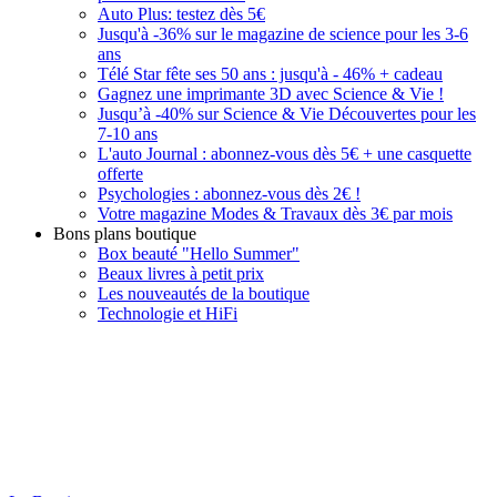
Auto Plus: testez dès 5€
Jusqu'à -36% sur le magazine de science pour les 3-6
ans
Télé Star fête ses 50 ans : jusqu'à - 46% + cadeau
Gagnez une imprimante 3D avec Science & Vie !
Jusqu’à -40% sur Science & Vie Découvertes pour les
7-10 ans
L'auto Journal : abonnez-vous dès 5€ + une casquette
offerte
Psychologies : abonnez-vous dès 2€ !
Votre magazine Modes & Travaux dès 3€ par mois
Bons plans boutique
Box beauté "Hello Summer"
Beaux livres à petit prix
Les nouveautés de la boutique
Technologie et HiFi