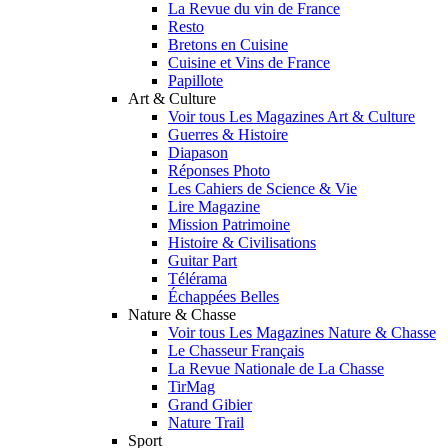
La Revue du vin de France
Resto
Bretons en Cuisine
Cuisine et Vins de France
Papillote
Art & Culture
Voir tous Les Magazines Art & Culture
Guerres & Histoire
Diapason
Réponses Photo
Les Cahiers de Science & Vie
Lire Magazine
Mission Patrimoine
Histoire & Civilisations
Guitar Part
Télérama
Échappées Belles
Nature & Chasse
Voir tous Les Magazines Nature & Chasse
Le Chasseur Français
La Revue Nationale de La Chasse
TirMag
Grand Gibier
Nature Trail
Sport