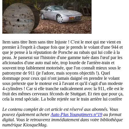
Item sans titre Item sans titre Injuste ! C'est le mot qui me vient en
premier à l'esprit à chaque fois que je prends le volant d'une 944 et
que je pense à la réputation de Porsche au rabais qui lui colle à la
peau. Je passerai sur l'histoire d'une gamme tuée dans l'œuf par les
aficionados d'une auto mal née, trop lourde de l'arrière-train et
souvent trop faiblement motorisée, que l'on connaît mieux sous le
patronyme de 911 (je l'adore, mais soyons objectifs !). Quel
dommage pour ceux qui n'ont jamais daigné en prendre le volant
sous prétexte que le moteur est à l'avant et qu'il s'agit d'un modeste
4-cylindres ! Car si elle tranche radicalement avec la 911, elle est le
fruit des mêmes cerveaux féconds de Stuttgart. Et rien que pour ça,
cela la rend spéciale. La boîte rejetée sur le train arrière lui confère
Le contenu complet de cet article est réservé aux abonnés. Vous
pouvez également acheter
Auto Plus Youngtimers n°19
au format
digital. Vous le retrouverez immédiatement dans votre bibliothèque
numérique KiosqueMag.