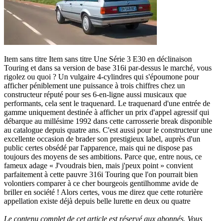
Item sans titre Item sans titre Une Série 3 E30 en déclinaison
Touring et dans sa version de base 316i par-dessus le marché, vous
rigolez ou quoi ? Un vulgaire 4-cylindres qui s'époumone pour
afficher péniblement une puissance à trois chiffres chez un
constructeur réputé pour ses 6-en-ligne aussi musicaux que
performants, cela sent le traquenard. Le traquenard d'une entrée de
gamme uniquement destinée à afficher un prix d'appel agressif qui
débarque au millésime 1992 dans cette carrosserie break disponible
au catalogue depuis quatre ans. C'est aussi pour le constructeur une
excellente occasion de brader son prestigieux label, auprès d'un
public certes obsédé par l'apparence, mais qui ne dispose pas
toujours des moyens de ses ambitions. Parce que, entre nous, ce
fameux adage « J'voudrais bien, mais j'peux point » convient
parfaitement à cette pauvre 316i Touring que l'on pourrait bien
volontiers comparer à ce cher bourgeois gentilhomme avide de
briller en société ! Alors certes, vous me direz que cette roturière
appellation existe déjà depuis belle lurette en deux ou quatre
Le contenu complet de cet article est réservé aux abonnés. Vous