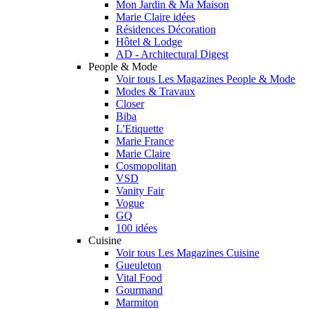
Mon Jardin & Ma Maison
Marie Claire idées
Résidences Décoration
Hôtel & Lodge
AD - Architectural Digest
People & Mode
Voir tous Les Magazines People & Mode
Modes & Travaux
Closer
Biba
L'Etiquette
Marie France
Marie Claire
Cosmopolitan
VSD
Vanity Fair
Vogue
GQ
100 idées
Cuisine
Voir tous Les Magazines Cuisine
Gueuleton
Vital Food
Gourmand
Marmiton